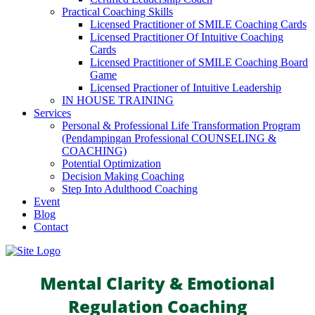
Practical Coaching Skills
Licensed Practitioner of SMILE Coaching Cards
Licensed Practitioner Of Intuitive Coaching
Cards
Licensed Practitioner of SMILE Coaching Board
Game
Licensed Practioner of Intuitive Leadership
IN HOUSE TRAINING
Services
Personal & Professional Life Transformation Program
(Pendampingan Professional COUNSELING &
COACHING)
Potential Optimization
Decision Making Coaching
Step Into Adulthood Coaching
Event
Blog
Contact
Mental Clarity & Emotional
Regulation Coaching